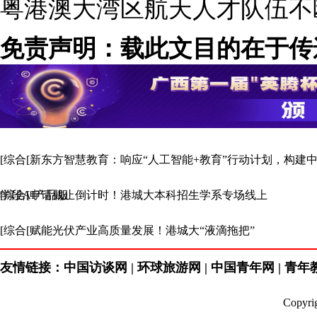
粤港澳大湾区航天人才队伍不
免责声明：载此文目的在于传
场。
[综合[新东方智慧教育：响应“人工智能+教育”行动计划，构建
学段AI产品服
[综合[申请截止倒计时！港城大本科招生学系专场线上
[综合[赋能光伏产业高质量发展！港城大“液滴拖把”
友情链接：中国访谈网 | 环球旅游网 | 中国青年网 | 青年教育
Copyr